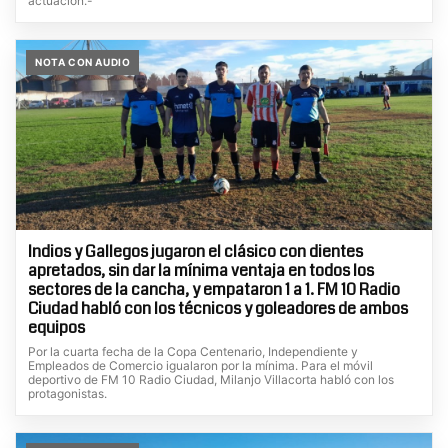
actuación.-
NOTA CON AUDIO
Indios y Gallegos jugaron el clásico con dientes
apretados, sin dar la mínima ventaja en todos los
sectores de la cancha, y empataron 1 a 1. FM 10 Radio
Ciudad habló con los técnicos y goleadores de ambos
equipos
Por la cuarta fecha de la Copa Centenario, Independiente y
Empleados de Comercio igualaron por la mínima. Para el móvil
deportivo de FM 10 Radio Ciudad, Milanjo Villacorta habló con los
protagonistas.