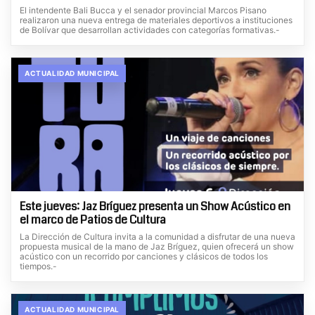
El intendente Bali Bucca y el senador provincial Marcos Pisano
realizaron una nueva entrega de materiales deportivos a instituciones
de Bolívar que desarrollan actividades con categorías formativas.-
ACTUALIDAD MUNICIPAL
Este jueves: Jaz Bríguez presenta un Show Acústico en
el marco de Patios de Cultura
La Dirección de Cultura invita a la comunidad a disfrutar de una nueva
propuesta musical de la mano de Jaz Bríguez, quien ofrecerá un show
acústico con un recorrido por canciones y clásicos de todos los
tiempos.-
ACTUALIDAD MUNICIPAL