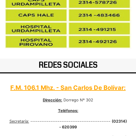
REDES SOCIALES
F.M. 106.1 Mhz. - San Carlos De Bolívar:
Dirección:
Dorrego Nº 302
Teléfonos:
Secretaría:
--------------------------------------------
(02314)
- 620399