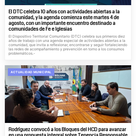
El DTC celebra 10 años con actividades abiertas a la
comunidad, y la agenda comienza este martes 4 de
agosto, con un importante encuentro destinado a
comunidades de Fe e Iglesias
El Dispositivo Territorial Comunitario (DTC) celebra sus primeros diez
años de trabajo con una agenda especial de actividades abiertas a la
comunidad, que invita a reflexionar, encontrarse y seguir fortaleciendo
las redes de acompañamiento y prevención en torno a los consumos
problemáticos.-
ACTUALIDAD MUNICIPAL
Rodríguez convocó a los Bloques del HCD para avanzar
en una propuesta integral sobre Tenencia Responsable