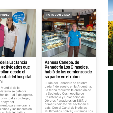
 VIDEO
NOTA CON VIDEO
e la Lactancia
Vanesa Cánepa, de
 actividades que
Panadería Los Girasoles,
rollan desde el
habló de los comienzos de
natal del hospital
su padre en el rubro
ni
El Día del Panadero se celebra
cada 4 de agosto en la Argentina.
Mundial de la
La fecha recuerda la creación de
Materna se celebra
la Sociedad Cosmopolita de
ños del 1 al 7 de agosto.
Resistencia y Colocación de
 principal es proteger,
Obreros Panaderos en 1887, el
 apoyar el
primer sindicato del sector en el
ento para mejorar la
país. Con el Canal de Noticias
s niños y las madres en
Multimedios Bolívar, visitamos Los
do. Esta iniciativa