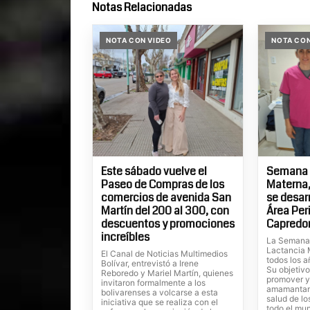
Notas Relacionadas
NOTA CON VIDEO
NOTA CON
Este sábado vuelve el
Semana d
Paseo de Compras de los
Materna,
comercios de avenida San
se desar
Martín del 200 al 300, con
Área Peri
descuentos y promociones
Capredo
increíbles
La Semana 
Lactancia 
El Canal de Noticias Multimedios
todos los a
Bolívar, entrevistó a Irene
Su objetivo
Reboredo y Mariel Martín, quienes
promover y
invitaron formalmente a los
amamantami
bolivarenses a volcarse a esta
salud de lo
iniciativa que se realiza con el
todo el mun