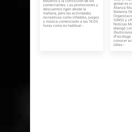
esfuerzo y la convicción de los
global es c
comerciantes. Las promociones y
Alianza Mu
descuentos rigen desde la
Materna (W
mañana, pero las actividades
Organizaci
recreativas como inflables, juegos
(OMS) y UN
y música comenzarán a las 16.00
Noticias Mu
horas como es habitual.-
dialogó con
(Nutricioni
(Psicóloga 
conocer ac
útiles.-