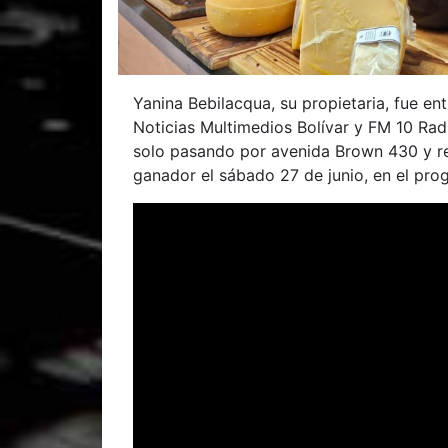
Yanina Bebilacqua, su propietaria, fue en
Noticias Multimedios Bolívar y FM 10 Ra
solo pasando por avenida Brown 430 y re
ganador el sábado 27 de junio, en el pro