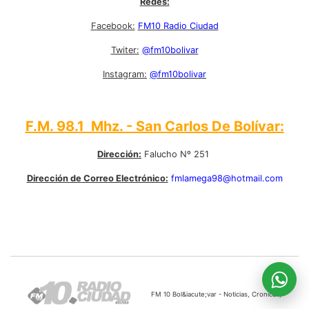
Redes:
Facebook:
FM10 Radio Ciudad
Twiter:
@fm10bolivar
Instagram:
@fm10bolivar
F.M. 98.1 Mhz. - San Carlos De Bolívar:
Dirección:
Falucho Nº 251
Dirección de Correo Electrónico:
fmlamega98@hotmail.com
FM 10 Bol&iacute;var - Noticias, Cronicas,