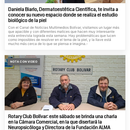
Daniela Biarlo, Dermatoestética Científica, te invita a
conocer su nuevo espacio donde se realiza el estudio
biológico de la piel
Con el Canal de Noticias Multimedios Bolívar, visitamos un lugar más
que apacible y con diferentes matices que hacen muy interesante
esta entrevista lograda esta semana. Hay problemáticas que lucen
como imposibles de resolver en el tema de la piel, y la llave está
mucho más cerca de lo que se piensa e imagina.-
NOTA CON VIDEO
Rotary Club Bolívar: este sábado se brinda una charla
en la Cámara Comercial, en la que disertará la
Neuropsicóloga y Directora de la Fundación ALMA