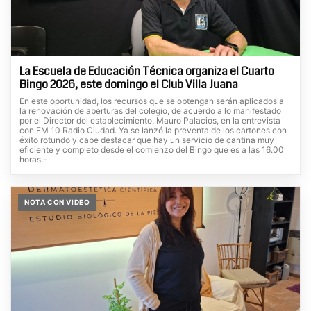
La Escuela de Educación Técnica organiza el Cuarto
Bingo 2026, este domingo el Club Villa Juana
En este oportunidad, los recursos que se obtengan serán aplicados a
la renovación de aberturas del colegio, de acuerdo a lo manifestado
por el Director del establecimiento, Mauro Palacios, en la entrevista
con FM 10 Radio Ciudad. Ya se lanzó la preventa de los cartones con
éxito rotundo y cabe destacar que hay un servicio de cantina muy
eficiente y completo desde el comienzo del Bingo que es a las 16.00
horas.-
NOTA CON VIDEO