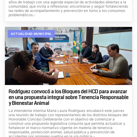
años de trabajo con una agenda especial de actividades abiertas a la
comunidad, que invita a reflexionar, encontrarse y seguir fortaleciendo
las redes de acompañamiento y prevención en torno a los consumos
problemáticos.-
ACTUALIDAD MUNICIPAL
Rodríguez convocó a los Bloques del HCD para avanzar
en una propuesta integral sobre Tenencia Responsable
y Bienestar Animal
La intendenta interina María Laura Rodríguez encabezó este jueves
una reunión de trabajo con representantes de los distintos bloques del
Honorable Concejo Deliberante con el objetivo de comenzar a
construir una propuesta legislativa conjunta que permita actualizar y
fortalecer el marco normativo vigente en materia de tenencia
responsable, protección animal, salud pública y prevención de
accidentes por animales sueltos en la vía pública.-