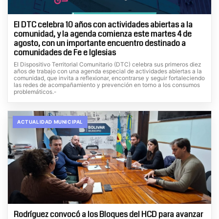
El DTC celebra 10 años con actividades abiertas a la
comunidad, y la agenda comienza este martes 4 de
agosto, con un importante encuentro destinado a
comunidades de Fe e Iglesias
El Dispositivo Territorial Comunitario (DTC) celebra sus primeros diez
años de trabajo con una agenda especial de actividades abiertas a la
comunidad, que invita a reflexionar, encontrarse y seguir fortaleciendo
las redes de acompañamiento y prevención en torno a los consumos
problemáticos.-
ACTUALIDAD MUNICIPAL
Rodríguez convocó a los Bloques del HCD para avanzar