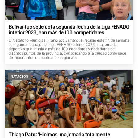
Bolívar fue sede de la segunda fecha de la Liga FENADO
interior 2026, con más de 100 competidores
El Natatorio Municipal Francisco Lamarque, recibió este fin de semana
la segunda fecha de la Liga FENADO Interior 2026, una jornada
deportiva que reunió a más de 100 nadadores y nadadoras de
distintos puntos de la provincia, consolidando a la ciudad como sede
de importantes competencias regionales.
NATACION
Thiago Pato: "Hicimos una jornada totalmente