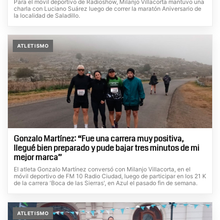
Para el móvil deportivo de Radioshow, Milanjo Villacorta mantuvo una
charla con Luciano Suárez luego de correr la maratón Aniversario de
la localidad de Saladillo.
ATLETISMO
Gonzalo Martínez: “Fue una carrera muy positiva,
llegué bien preparado y pude bajar tres minutos de mi
mejor marca”
El atleta Gonzalo Martínez conversó con Milanjo Villacorta, en el
móvil deportivo de FM 10 Radio Ciudad, luego de participar en los 21 K
de la carrera 'Boca de las Sierras', en Azul el pasado fin de semana.
ATLETISMO