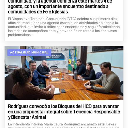
comunidad, y la agenda comienza este martes 4 de
agosto, con un importante encuentro destinado a
comunidades de Fe e Iglesias
El Dispositivo Territorial Comunitario (DTC) celebra sus primeros diez
años de trabajo con una agenda especial de actividades abiertas a la
comunidad, que invita a reflexionar, encontrarse y seguir fortaleciendo
las redes de acompañamiento y prevención en torno a los consumos
problemáticos.-
ACTUALIDAD MUNICIPAL
Rodríguez convocó a los Bloques del HCD para avanzar
en una propuesta integral sobre Tenencia Responsable
y Bienestar Animal
La intendenta interina María Laura Rodríguez encabezó este jueves