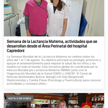
Semana de la Lactancia Materna, actividades que se
desarrollan desde el Área Perinatal del hospital
Capredoni
La Semana Mundial de la Lactancia Materna se celebra todos los
años del 1 al 7 de agosto. Su objetivo principal es proteger, promover y
apoyar el amamantamiento para mejorar la salud de los niños y las
madres en todo el mundo. Esta iniciativa global es coordinada por la
Alianza Mundial pro Lactancia Materna (WABA) junto con la
Organización Mundial de la Salud (OMS) y UNICEF. El Canal de
Noticias Multimedios Bolívar dialogó con Inés Bergonzelli
(Nutricionista) y Camila Presa (Psicóloga y Puericultora) para conocer
actividades y consejos útiles.-
NOTA CON VIDEO