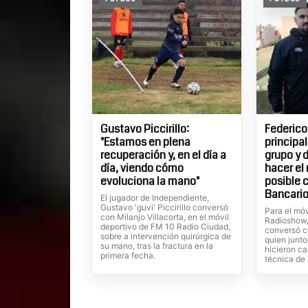
Gustavo Piccirillo:
Federico
"Estamos en plena
principa
recuperación y, en el día a
grupo y 
día, viendo cómo
hacer el
evoluciona la mano"
posible 
Bancario
El jugador de Independiente,
Gustavo 'guvi' Piccirillo conversó
Para el móv
con Milanjo Villacorta, en el móvil
Radioshow, 
deportivo de FM 10 Radio Ciudad,
conversó c
sobre a intervención quirúrgica de
quien junto
su mano, tras la fractura en la
hicieron ca
primera fecha.
técnica de