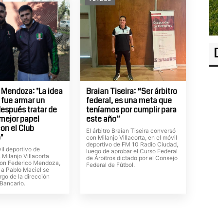
 Mendoza: "La idea
Braian Tiseira: “Ser árbitro
l fue armar un
federal, es una meta que
después tratar de
teníamos por cumplir para
 mejor papel
este año”
con el Club
El árbitro Braian Tiseira conversó
"
con Milanjo Villacorta, en el móvil
deportivo de FM 10 Radio Ciudad,
il deportivo de
luego de aprobar el Curso Federal
Milanjo Villacorta
de Árbitros dictado por el Consejo
on Federico Mendoza,
Federal de Fútbol.
 a Pablo Maciel se
rgo de la dirección
 Bancario.