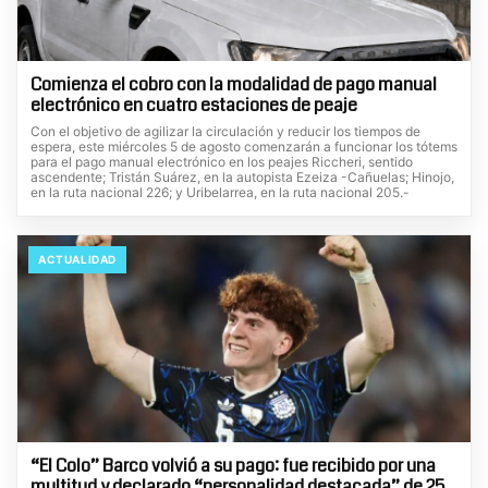
Comienza el cobro con la modalidad de pago manual
electrónico en cuatro estaciones de peaje
Con el objetivo de agilizar la circulación y reducir los tiempos de
espera, este miércoles 5 de agosto comenzarán a funcionar los tótems
para el pago manual electrónico en los peajes Riccheri, sentido
ascendente; Tristán Suárez, en la autopista Ezeiza -Cañuelas; Hinojo,
en la ruta nacional 226; y Uribelarrea, en la ruta nacional 205.-
ACTUALIDAD
“El Colo” Barco volvió a su pago: fue recibido por una
multitud y declarado “personalidad destacada” de 25