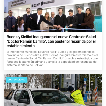
Bucca y Kicillof inauguraron el nuevo Centro de Salud
"Doctor Ramón Carrillo", con posterior recorrida por el
establecimiento
El intendente municipal Eduardo "Bali" Bucca y el gobernador de la
provincia de Buenos Aires, Axel Kicillof, inauguraron este miércoles el
nuevo Centro de Salud "Dr. Ramón Carrillo", una obra estratégica que
fortalece la atención primaria y amplía la capacidad de respuesta del
sistema sanitario de Bolívar.-
ACTUALIDAD