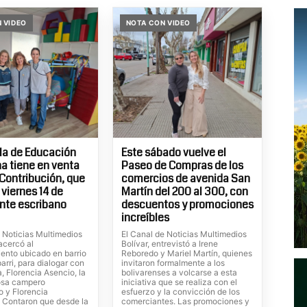
 VIDEO
NOTA CON VIDEO
la de Educación
Este sábado vuelve el
 tiene en venta
Paseo de Compras de los
Contribución, que
comercios de avenida San
 viernes 14 de
Martín del 200 al 300, con
nte escribano
descuentos y promociones
increíbles
e Noticias Multimedios
El Canal de Noticias Multimedios
 acercó al
Bolívar, entrevistó a Irene
iento ubicado en barrio
Reboredo y Mariel Martín, quienes
rri, para dialogar con
invitaron formalmente a los
a, Florencia Asencio, la
bolivarenses a volcarse a esta
osa campero
iniciativa que se realiza con el
 y Florencia
esfuerzo y la convicción de los
 Contaron que desde la
comerciantes. Las promociones y