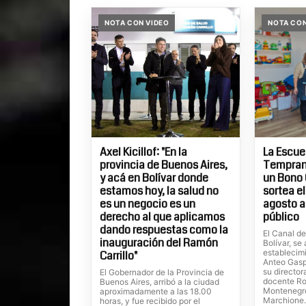
NOTA CON VIDEO
NOTA CON
Axel Kicillof: "En la
La Escue
provincia de Buenos Aires,
Temprana
y acá en Bolívar donde
un Bono 
estamos hoy, la salud no
sortea el
es un negocio es un
agosto a
derecho al que aplicamos
público
dando respuestas como la
El Canal d
inauguración del Ramón
Bolívar, se
establecim
Carrillo"
Anteo Gaspa
su director
El Gobernador de la Provincia de
docente R
Buenos Aires, arribó a la ciudad
Montenegro
aproximadamente a las 18.00
Marchione.
horas, y fue recibido por el