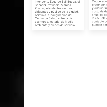
Cooperadora
Intendente Eduardo Bali Bucca, el
pretenden c
Senador Provincial Marcos
y adquirir 
Pisano, Intendentes vecinos,
costo de de
dirigentes y público de la ciudad.
anual es d
Asistió a la inauguración del
la escuela
Centro de Salud, entrega de
contacto c
escrituras, material de Medio
pueden com
Ambiente y bienes de servicio.-