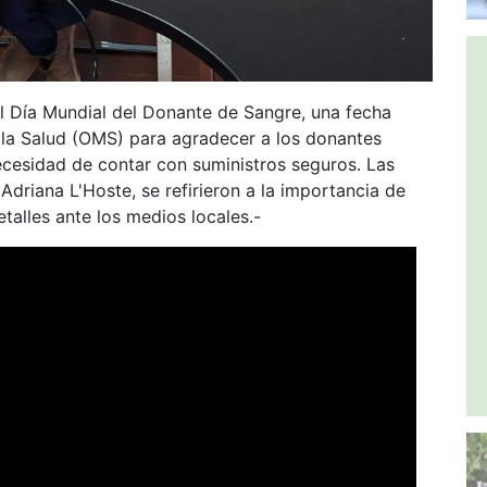
el Día Mundial del Donante de Sangre, una fecha
e la Salud (OMS) para agradecer a los donantes
necesidad de contar con suministros seguros. Las
Adriana L'Hoste, se refirieron a la importancia de
talles ante los medios locales.-