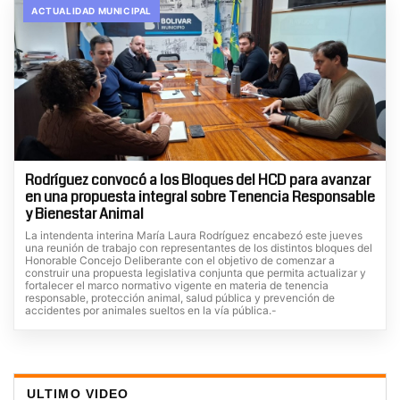
ACTUALIDAD MUNICIPAL
Rodríguez convocó a los Bloques del HCD para avanzar
en una propuesta integral sobre Tenencia Responsable
y Bienestar Animal
La intendenta interina María Laura Rodríguez encabezó este jueves
una reunión de trabajo con representantes de los distintos bloques del
Honorable Concejo Deliberante con el objetivo de comenzar a
construir una propuesta legislativa conjunta que permita actualizar y
fortalecer el marco normativo vigente en materia de tenencia
responsable, protección animal, salud pública y prevención de
accidentes por animales sueltos en la vía pública.-
ULTIMO VIDEO