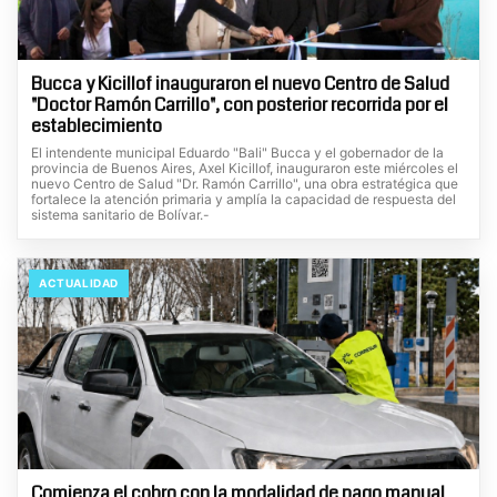
Bucca y Kicillof inauguraron el nuevo Centro de Salud
"Doctor Ramón Carrillo", con posterior recorrida por el
establecimiento
El intendente municipal Eduardo "Bali" Bucca y el gobernador de la
provincia de Buenos Aires, Axel Kicillof, inauguraron este miércoles el
nuevo Centro de Salud "Dr. Ramón Carrillo", una obra estratégica que
fortalece la atención primaria y amplía la capacidad de respuesta del
sistema sanitario de Bolívar.-
ACTUALIDAD
Comienza el cobro con la modalidad de pago manual