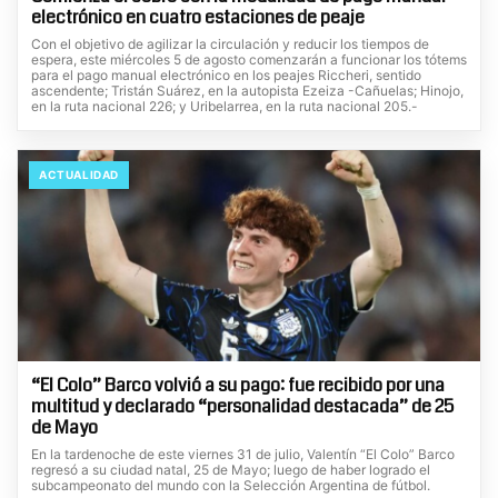
electrónico en cuatro estaciones de peaje
Con el objetivo de agilizar la circulación y reducir los tiempos de
espera, este miércoles 5 de agosto comenzarán a funcionar los tótems
para el pago manual electrónico en los peajes Riccheri, sentido
ascendente; Tristán Suárez, en la autopista Ezeiza -Cañuelas; Hinojo,
en la ruta nacional 226; y Uribelarrea, en la ruta nacional 205.-
ACTUALIDAD
“El Colo” Barco volvió a su pago: fue recibido por una
multitud y declarado “personalidad destacada” de 25
de Mayo
En la tardenoche de este viernes 31 de julio, Valentín “El Colo” Barco
regresó a su ciudad natal, 25 de Mayo; luego de haber logrado el
subcampeonato del mundo con la Selección Argentina de fútbol.