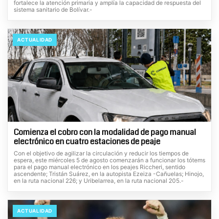
fortalece la atención primaria y amplía la capacidad de respuesta del
sistema sanitario de Bolívar.-
ACTUALIDAD
Comienza el cobro con la modalidad de pago manual
electrónico en cuatro estaciones de peaje
Con el objetivo de agilizar la circulación y reducir los tiempos de
espera, este miércoles 5 de agosto comenzarán a funcionar los tótems
para el pago manual electrónico en los peajes Riccheri, sentido
ascendente; Tristán Suárez, en la autopista Ezeiza -Cañuelas; Hinojo,
en la ruta nacional 226; y Uribelarrea, en la ruta nacional 205.-
ACTUALIDAD