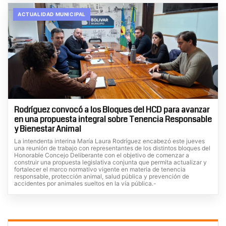
ACTUALIDAD MUNICIPAL
Rodríguez convocó a los Bloques del HCD para avanzar
en una propuesta integral sobre Tenencia Responsable
y Bienestar Animal
La intendenta interina María Laura Rodríguez encabezó este jueves
una reunión de trabajo con representantes de los distintos bloques del
Honorable Concejo Deliberante con el objetivo de comenzar a
construir una propuesta legislativa conjunta que permita actualizar y
fortalecer el marco normativo vigente en materia de tenencia
responsable, protección animal, salud pública y prevención de
accidentes por animales sueltos en la vía pública.-