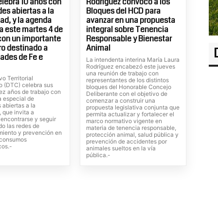
elebra 10 años con
Rodríguez convocó a los
es abiertas a la
Bloques del HCD para
d, y la agenda
avanzar en una propuesta
 este martes 4 de
integral sobre Tenencia
con un importante
Responsable y Bienestar
o destinado a
Animal
ades de Fe e
La intendenta interina María Laura
Rodríguez encabezó este jueves
una reunión de trabajo con
vo Territorial
representantes de los distintos
o (DTC) celebra sus
bloques del Honorable Concejo
ez años de trabajo con
Deliberante con el objetivo de
 especial de
comenzar a construir una
 abiertas a la
propuesta legislativa conjunta que
 que invita a
permita actualizar y fortalecer el
, encontrarse y seguir
marco normativo vigente en
do las redes de
materia de tenencia responsable,
iento y prevención en
protección animal, salud pública y
s consumos
prevención de accidentes por
cos.-
animales sueltos en la vía
pública.-