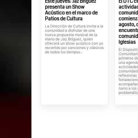
Este jueves: Jaz Bríguez
El DTC c
presenta un Show
actividad
Acústico en el marco de
comunida
Patios de Cultura
comienza
agosto, 
La Dirección de Cultura invita a la
encuentr
comunidad a disfrutar de una
nueva propuesta musical de la
comunid
mano de Jaz Bríguez, quien
Iglesias
ofrecerá un show acústico con un
recorrido por canciones y clásicos
El Dispositi
de todos los tiempos.-
Comunitari
primeros di
una agenda
actividades
comunidad,
reflexionar
fortalecien
acompañam
torno a lo
problemáti