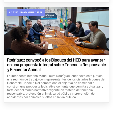
ACTUALIDAD MUNICIPAL
Rodríguez convocó a los Bloques del HCD para avanzar
en una propuesta integral sobre Tenencia Responsable
y Bienestar Animal
La intendenta interina María Laura Rodríguez encabezó este jueves
una reunión de trabajo con representantes de los distintos bloques del
Honorable Concejo Deliberante con el objetivo de comenzar a
construir una propuesta legislativa conjunta que permita actualizar y
fortalecer el marco normativo vigente en materia de tenencia
responsable, protección animal, salud pública y prevención de
accidentes por animales sueltos en la vía pública.-