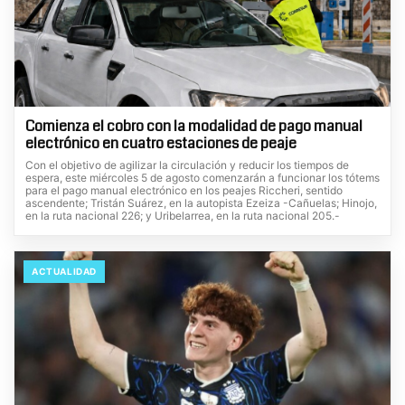
Comienza el cobro con la modalidad de pago manual
electrónico en cuatro estaciones de peaje
Con el objetivo de agilizar la circulación y reducir los tiempos de
espera, este miércoles 5 de agosto comenzarán a funcionar los tótems
para el pago manual electrónico en los peajes Riccheri, sentido
ascendente; Tristán Suárez, en la autopista Ezeiza -Cañuelas; Hinojo,
en la ruta nacional 226; y Uribelarrea, en la ruta nacional 205.-
ACTUALIDAD