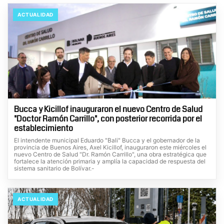
ACTUALIDAD
Bucca y Kicillof inauguraron el nuevo Centro de Salud
"Doctor Ramón Carrillo", con posterior recorrida por el
establecimiento
El intendente municipal Eduardo "Bali" Bucca y el gobernador de la
provincia de Buenos Aires, Axel Kicillof, inauguraron este miércoles el
nuevo Centro de Salud "Dr. Ramón Carrillo", una obra estratégica que
fortalece la atención primaria y amplía la capacidad de respuesta del
sistema sanitario de Bolívar.-
ACTUALIDAD