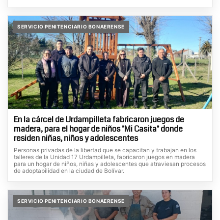
SERVICIO PENITENCIARIO BONAERENSE
En la cárcel de Urdampilleta fabricaron juegos de
madera, para el hogar de niños "Mi Casita" donde
residen niñas, niños y adolescentes
Personas privadas de la libertad que se capacitan y trabajan en los
talleres de la Unidad 17 Urdampilleta, fabricaron juegos en madera
para un hogar de niños, niñas y adolescentes que atraviesan procesos
de adoptabilidad en la ciudad de Bolívar.
SERVICIO PENITENCIARIO BONAERENSE