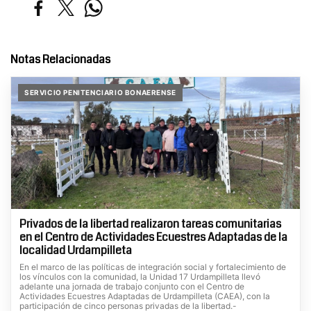
Notas Relacionadas
SERVICIO PENITENCIARIO BONAERENSE
Privados de la libertad realizaron tareas comunitarias
en el Centro de Actividades Ecuestres Adaptadas de la
localidad Urdampilleta
En el marco de las políticas de integración social y fortalecimiento de
los vínculos con la comunidad, la Unidad 17 Urdampilleta llevó
adelante una jornada de trabajo conjunto con el Centro de
Actividades Ecuestres Adaptadas de Urdampilleta (CAEA), con la
participación de cinco personas privadas de la libertad.-