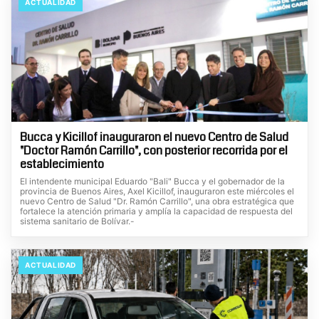
ACTUALIDAD
Bucca y Kicillof inauguraron el nuevo Centro de Salud
"Doctor Ramón Carrillo", con posterior recorrida por el
establecimiento
El intendente municipal Eduardo "Bali" Bucca y el gobernador de la
provincia de Buenos Aires, Axel Kicillof, inauguraron este miércoles el
nuevo Centro de Salud "Dr. Ramón Carrillo", una obra estratégica que
fortalece la atención primaria y amplía la capacidad de respuesta del
sistema sanitario de Bolívar.-
ACTUALIDAD