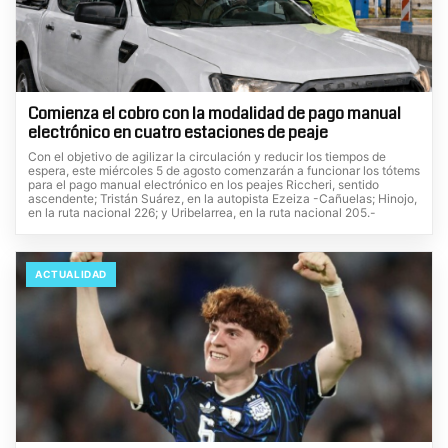
Comienza el cobro con la modalidad de pago manual
electrónico en cuatro estaciones de peaje
Con el objetivo de agilizar la circulación y reducir los tiempos de
espera, este miércoles 5 de agosto comenzarán a funcionar los tótems
para el pago manual electrónico en los peajes Riccheri, sentido
ascendente; Tristán Suárez, en la autopista Ezeiza -Cañuelas; Hinojo,
en la ruta nacional 226; y Uribelarrea, en la ruta nacional 205.-
ACTUALIDAD