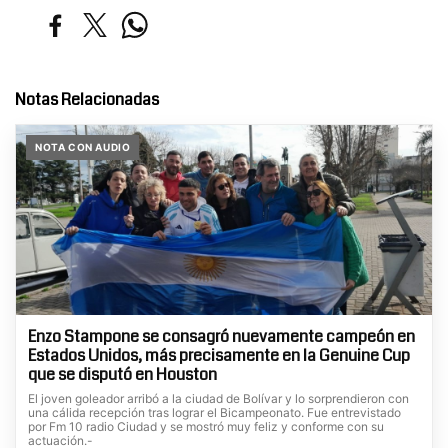
Notas Relacionadas
NOTA CON AUDIO
Enzo Stampone se consagró nuevamente campeón en
Estados Unidos, más precisamente en la Genuine Cup
que se disputó en Houston
El joven goleador arribó a la ciudad de Bolívar y lo sorprendieron con
una cálida recepción tras lograr el Bicampeonato. Fue entrevistado
por Fm 10 radio Ciudad y se mostró muy feliz y conforme con su
actuación.-