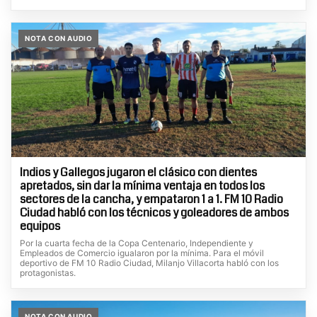
NOTA CON AUDIO
Indios y Gallegos jugaron el clásico con dientes
apretados, sin dar la mínima ventaja en todos los
sectores de la cancha, y empataron 1 a 1. FM 10 Radio
Ciudad habló con los técnicos y goleadores de ambos
equipos
Por la cuarta fecha de la Copa Centenario, Independiente y
Empleados de Comercio igualaron por la mínima. Para el móvil
deportivo de FM 10 Radio Ciudad, Milanjo Villacorta habló con los
protagonistas.
NOTA CON AUDIO