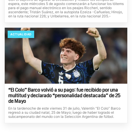
espera, este miércoles 5 de agosto comenzarán a funcionar los tótems
para el pago manual electrónico en los peajes Riccheri, sentido
ascendente; Tristán Suárez, en la autopista Ezeiza -Cañuelas; Hinojo,
en la ruta nacional 226; y Uribelarrea, en la ruta nacional 205.-
ACTUALIDAD
“El Colo” Barco volvió a su pago: fue recibido por una
multitud y declarado “personalidad destacada” de 25
de Mayo
En la tardenoche de este viernes 31 de julio, Valentín “El Colo” Barco
regresó a su ciudad natal, 25 de Mayo; luego de haber logrado el
subcampeonato del mundo con la Selección Argentina de fútbol.