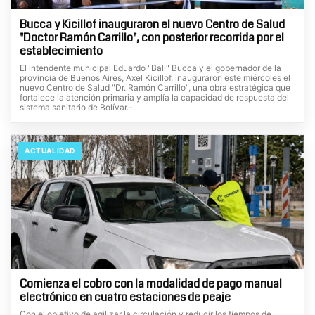
Bucca y Kicillof inauguraron el nuevo Centro de Salud
"Doctor Ramón Carrillo", con posterior recorrida por el
establecimiento
El intendente municipal Eduardo "Bali" Bucca y el gobernador de la
provincia de Buenos Aires, Axel Kicillof, inauguraron este miércoles el
nuevo Centro de Salud "Dr. Ramón Carrillo", una obra estratégica que
fortalece la atención primaria y amplía la capacidad de respuesta del
sistema sanitario de Bolívar.-
ACTUALIDAD
Comienza el cobro con la modalidad de pago manual
electrónico en cuatro estaciones de peaje
Con el objetivo de agilizar la circulación y reducir los tiempos de