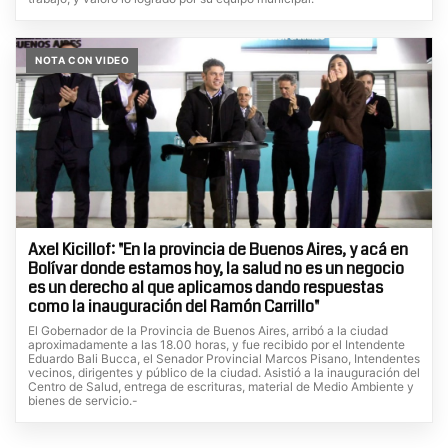
NOTA CON VIDEO
Axel Kicillof: "En la provincia de Buenos Aires, y acá en
Bolívar donde estamos hoy, la salud no es un negocio
es un derecho al que aplicamos dando respuestas
como la inauguración del Ramón Carrillo"
El Gobernador de la Provincia de Buenos Aires, arribó a la ciudad
aproximadamente a las 18.00 horas, y fue recibido por el Intendente
Eduardo Bali Bucca, el Senador Provincial Marcos Pisano, Intendentes
vecinos, dirigentes y público de la ciudad. Asistió a la inauguración del
Centro de Salud, entrega de escrituras, material de Medio Ambiente y
bienes de servicio.-