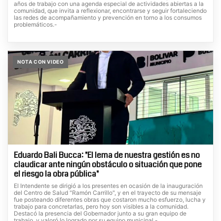
años de trabajo con una agenda especial de actividades abiertas a la
comunidad, que invita a reflexionar, encontrarse y seguir fortaleciendo
las redes de acompañamiento y prevención en torno a los consumos
problemáticos.-
NOTA CON VIDEO
Eduardo Bali Bucca: "El lema de nuestra gestión es no
claudicar ante ningún obstáculo o situación que pone
el riesgo la obra pública"
El Intendente se dirigió a los presentes en ocasión de la inauguración
del Centro de Salud "Ramón Carrillo", y en el trayecto de su mensaje
fue posteando diferentes obras que costaron mucho esfuerzo, lucha y
trabajo para concretarlas, pero hoy son visibles a la comunidad.
Destacó la presencia del Gobernador junto a su gran equipo de
trabajo, y valoró lo logrado por su equipo municipal.-