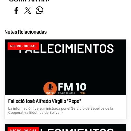
Notas Relacionadas
NECROLÓGICAS
Falleció José Alfredo Virgilio "Pepe"
La información fue suministrada por el Servicio de Sepelios de la
Cooperativa Eléctrica de Bolívar.-
NECROLÓGICAS