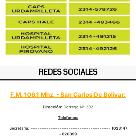
REDES SOCIALES
F.M. 106.1 Mhz. - San Carlos De Bolívar:
Dirección:
Dorrego Nº 302
Teléfonos:
Secretaría:
--------------------------------------------
(02314)
- 620399