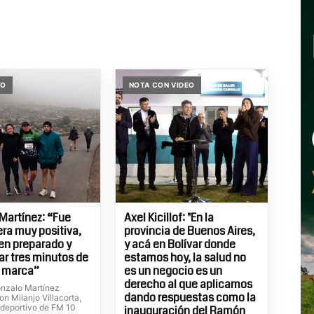
MO
NOTA CON VIDEO
Martínez: “Fue
Axel Kicillof: "En la
era muy positiva,
provincia de Buenos Aires,
ien preparado y
y acá en Bolívar donde
ar tres minutos de
estamos hoy, la salud no
r marca”
es un negocio es un
derecho al que aplicamos
onzalo Martínez
dando respuestas como la
n Milanjo Villacorta,
l deportivo de FM 10
inauguración del Ramón