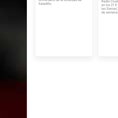
Radio Ciuda
Saladillo.
en los 21 K
las Sierras'
de semana