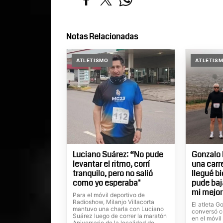
Notas Relacionadas
ATLETISMO
ATLETIS
Luciano Suárez: “No pude
Gonzalo 
levantar el ritmo, corrí
una carr
tranquilo, pero no salió
llegué b
como yo esperaba"
pude baj
mi mejo
Para el móvil deportivo de
Radioshow, Milanjo Villacorta
El atleta G
mantuvo una charla con Luciano
conversó co
Suárez luego de correr la maratón
en el móvi
Aniversario de la localidad de