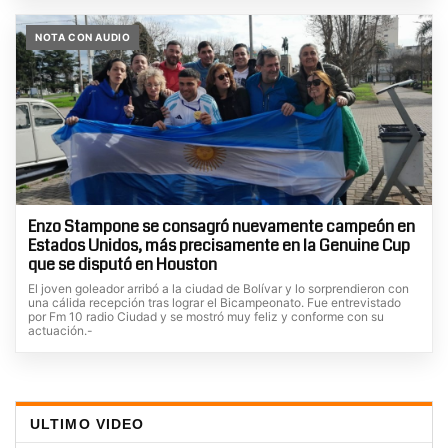
NOTA CON AUDIO
Enzo Stampone se consagró nuevamente campeón en
Estados Unidos, más precisamente en la Genuine Cup
que se disputó en Houston
El joven goleador arribó a la ciudad de Bolívar y lo sorprendieron con
una cálida recepción tras lograr el Bicampeonato. Fue entrevistado
por Fm 10 radio Ciudad y se mostró muy feliz y conforme con su
actuación.-
ULTIMO VIDEO