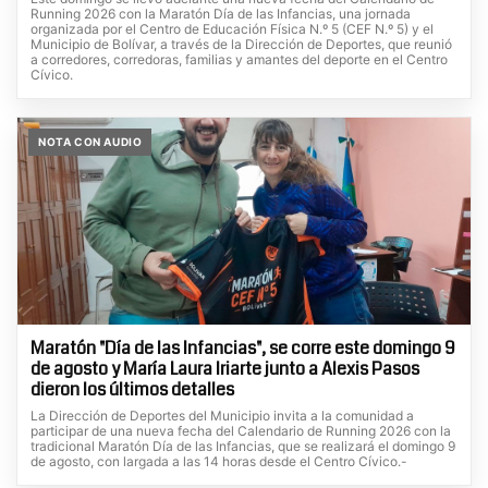
Running 2026 con la Maratón Día de las Infancias, una jornada
organizada por el Centro de Educación Física N.º 5 (CEF N.º 5) y el
Municipio de Bolívar, a través de la Dirección de Deportes, que reunió
a corredores, corredoras, familias y amantes del deporte en el Centro
Cívico.
NOTA CON AUDIO
Maratón "Día de las Infancias", se corre este domingo 9
de agosto y María Laura Iriarte junto a Alexis Pasos
dieron los últimos detalles
La Dirección de Deportes del Municipio invita a la comunidad a
participar de una nueva fecha del Calendario de Running 2026 con la
tradicional Maratón Día de las Infancias, que se realizará el domingo 9
de agosto, con largada a las 14 horas desde el Centro Cívico.-