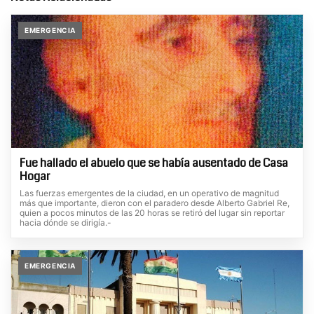
EMERGENCIA
Fue hallado el abuelo que se había ausentado de Casa
Hogar
Las fuerzas emergentes de la ciudad, en un operativo de magnitud
más que importante, dieron con el paradero desde Alberto Gabriel Re,
quien a pocos minutos de las 20 horas se retiró del lugar sin reportar
hacia dónde se dirigía.-
EMERGENCIA