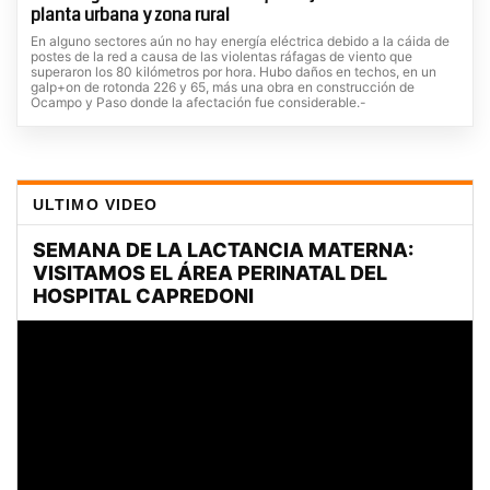
planta urbana y zona rural
En alguno sectores aún no hay energía eléctrica debido a la cáida de
postes de la red a causa de las violentas ráfagas de viento que
superaron los 80 kilómetros por hora. Hubo daños en techos, en un
galp+on de rotonda 226 y 65, más una obra en construcción de
Ocampo y Paso donde la afectación fue considerable.-
ULTIMO VIDEO