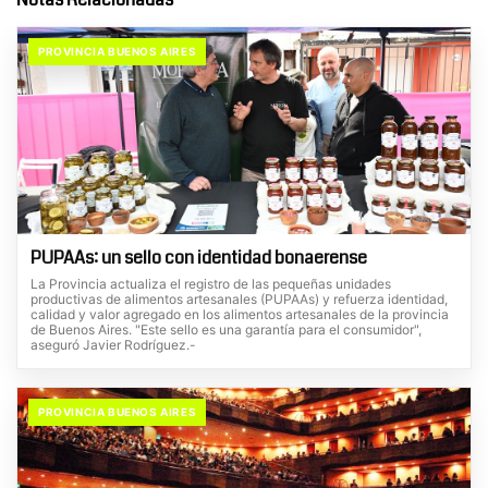
PROVINCIA BUENOS AIRES
PUPAAs: un sello con identidad bonaerense
La Provincia actualiza el registro de las pequeñas unidades
productivas de alimentos artesanales (PUPAAs) y refuerza identidad,
calidad y valor agregado en los alimentos artesanales de la provincia
de Buenos Aires. "Este sello es una garantía para el consumidor",
aseguró Javier Rodríguez.-
PROVINCIA BUENOS AIRES