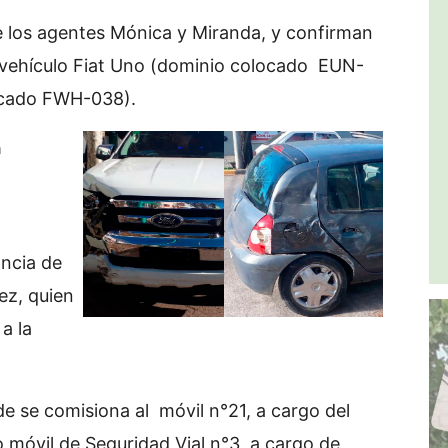
de los agentes Mónica y Miranda, y confirman
n vehículo Fiat Uno (dominio colocado EUN-
locado FWH-038).
a
ancia de
ez, quien
a la
de se comisiona al móvil n°21, a cargo del
 móvil de Seguridad Vial n°3, a cargo de