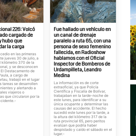
ional 226: Volcó
Fue hallado un vehículo en
ado cargado de
un canal de drenaje
 y hubo que
paralelo a ruta 65, con una
dar la carga
persona de sexo femenino
fallecida, en Radioshow
cedio en las primeras
hablamos con el Oficial
te jueves 30 de julio, a
el kilómetro 370 de la
Inspector de Bomberos de
ional, y se desconocen
Urdampilleta, Leandro
. El Destacamento de
Medina
Paula, a cargo de
rlau, trabajó en el lugar
La información es de corte
s tareas se desarrollen
extraoficial, ya que Policía
nientes y alertando a
Científica y Fiscalía de Bolívar,
ales viajeros o
trabajaban en la tarde-noche de
tas que circularon por la
este lunes, para identificar a su
ccidente.-
única ocupante y determinar las
causas del accidente. El hecho
sucedió este lunes por la tarde, a
la altura del kilómetro 317 de la
ruta provincial 65, pero peritos
evalúan que podría haber
despistado y caído el sábado en el
lugar.-