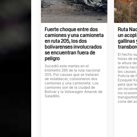
Fuerte choque entre dos
Ruta Nac
camiones y una camioneta
un acopl
en ruta 205, los dos
gallinas
bolivarenses involucrados
transbor
se encuentran fuera de
El hecho su
peligro
horas de es
la altura d
Sucedió este martes en el
arteria nac
kilómetro 265 de la ruta nacional
las causas
205. Por causas que se trataran
Policía de 
de establecer, colisionaron dos
Ezequiel Ka
camiones y una camioneta. Los
para que la
camiones son de la ciudad de
sin inconve
Bolivar y la Volswagen Amarok de
los ocasion
Saladillo.
transportis
zona del a