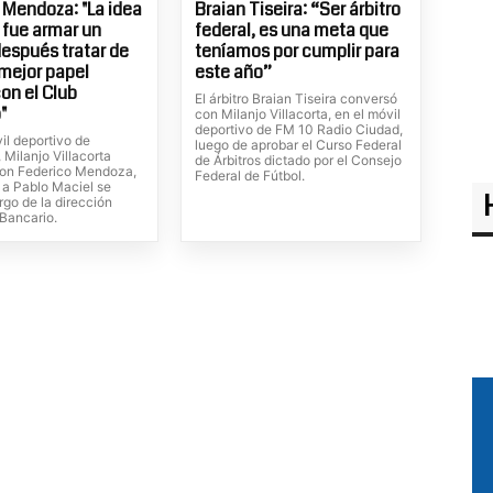
 Mendoza: "La idea
Braian Tiseira: “Ser árbitro
l fue armar un
federal, es una meta que
después tratar de
teníamos por cumplir para
 mejor papel
este año”
con el Club
El árbitro Braian Tiseira conversó
"
con Milanjo Villacorta, en el móvil
deportivo de FM 10 Radio Ciudad,
il deportivo de
luego de aprobar el Curso Federal
Milanjo Villacorta
de Árbitros dictado por el Consejo
on Federico Mendoza,
Federal de Fútbol.
 a Pablo Maciel se
rgo de la dirección
 Bancario.