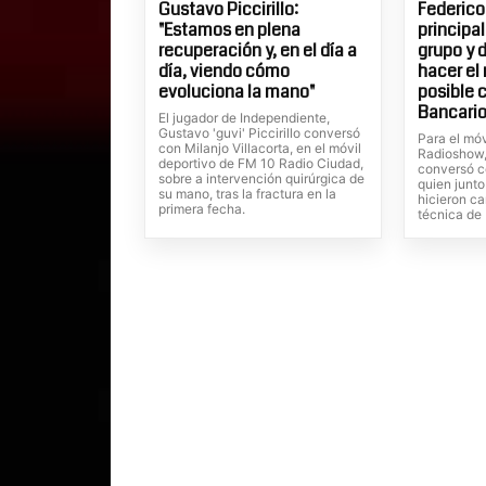
Gustavo Piccirillo:
Federico
"Estamos en plena
principa
recuperación y, en el día a
grupo y 
día, viendo cómo
hacer el
evoluciona la mano"
posible 
Bancario
El jugador de Independiente,
Gustavo 'guvi' Piccirillo conversó
Para el móv
con Milanjo Villacorta, en el móvil
Radioshow, 
deportivo de FM 10 Radio Ciudad,
conversó c
sobre a intervención quirúrgica de
quien junto
su mano, tras la fractura en la
hicieron ca
primera fecha.
técnica de