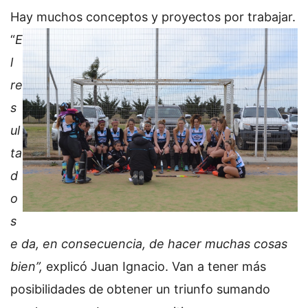
Hay
muchos conceptos y proyectos por trabajar.
“
E
l
re
s
ul
ta
d
o
s
e da, en consecuencia, de hacer muchas cosas
bien”,
explicó Juan Ignacio. Van a tener más
posibilidades de obtener un triunfo sumando