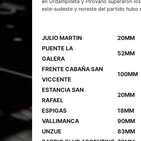
en Urdampilleta y Pirovano superaron los
este-sudeste y noreste del partido hubo r
JULIO MARTIN
20MM
PUENTE LA
52MM
GALERA
FRENTE CABAÑA SAN
100MM
VICCENTE
ESTANCIA SAN
20MM
RAFAEL
ESPIGAS
18MM
VALLIMANCA
90MM
UNZUE
83MM