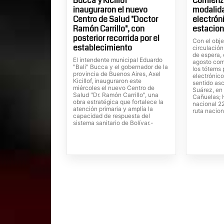
Bucca y Kicillof
Comienza
inauguraron el nuevo
modalid
Centro de Salud "Doctor
electrón
Ramón Carrillo", con
estacion
posterior recorrida por el
Con el obje
establecimiento
circulación
de espera, 
El intendente municipal Eduardo
agosto com
"Bali" Bucca y el gobernador de la
los tótems
provincia de Buenos Aires, Axel
electrónico
Kicillof, inauguraron este
sentido as
miércoles el nuevo Centro de
Suárez, en 
Salud "Dr. Ramón Carrillo", una
Cañuelas; H
obra estratégica que fortalece la
nacional 22
atención primaria y amplía la
ruta nacion
capacidad de respuesta del
sistema sanitario de Bolívar.-