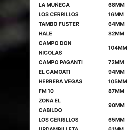
LA MUÑECA
68MM
LOS CERRILLOS
16MM
TAMBO FUSTER
64MM
HALE
82MM
CAMPO DON
104MM
NICOLAS
CAMPO PAGANTI
72MM
EL CAMOATI
94MM
HERRERA VEGAS
105MM
FM 10
87MM
ZONA EL
90MM
CABILDO
LOS CERRILLOS
65MM
URDAMPILLETA
61MM