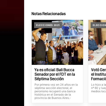
Notas Relacionadas
ELECCIONES 2021
ELECCION
Ya es oficial: Bali Bucca
Votó Ge
Senador por el FDT en la
el Instit
Séptima Sección
Formaci
Por primera vez en 24 años en la
Lo hizo a l
séptima sección electoral, el
nº 60 y lue
peronismo recuperó una banca
medios loc
histórica en el Senado de la
provincia de Buenos Aires.-