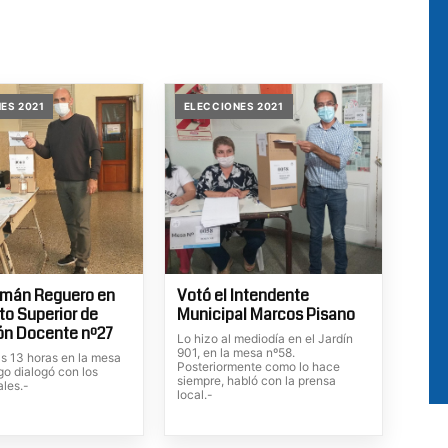
ES 2021
ELECCIONES 2021
rmán Reguero en
Votó el Intendente
uto Superior de
Municipal Marcos Pisano
ón Docente nº27
Lo hizo al mediodía en el Jardín
901, en la mesa nº58.
as 13 horas en la mesa
Posteriormente como lo hace
go dialogó con los
siempre, habló con la prensa
ales.-
local.-