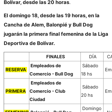
Bolívar, desde las 20 horas
.
El domingo 18, desde las 19 horas, en la
Cancha de Alem, Balonpié y Bull Dog
jugarán la primera final femenina de la Liga
Deportiva de Bolívar.
FINALES
DÍA
C
Empleados de
Sábado
RESERVA
Emp
Comercio - Bull Dog
18 hs
Empleados de
Sábado
PRIMERA
Comercio - Club
Emp
20 hs
Ciudad
Domingo