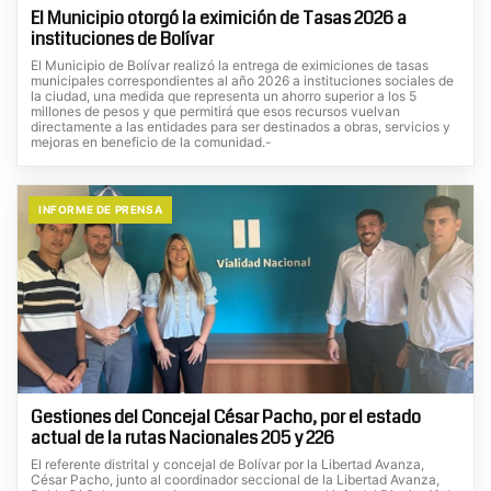
El Municipio otorgó la eximición de Tasas 2026 a
instituciones de Bolívar
El Municipio de Bolívar realizó la entrega de eximiciones de tasas
municipales correspondientes al año 2026 a instituciones sociales de
la ciudad, una medida que representa un ahorro superior a los 5
millones de pesos y que permitirá que esos recursos vuelvan
directamente a las entidades para ser destinados a obras, servicios y
mejoras en beneficio de la comunidad.-
INFORME DE PRENSA
Gestiones del Concejal César Pacho, por el estado
actual de la rutas Nacionales 205 y 226
El referente distrital y concejal de Bolívar por la Libertad Avanza,
César Pacho, junto al coordinador seccional de la Libertad Avanza,