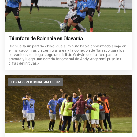
Triunfazo de Balonpie en Olavarría
Dio vuelta un partido chivo, que al minuto había comenzado abajo en
el marcador, tras un centro al área y la conexión de Tarasco para los
olavarrienses. Llegó luego un misil de Galván de tiro libre para el
empate y luego una corrida fenomenal de Andy Angerami puso las
cifras definitivas.-
TORNEO REGIONAL AMATEUR