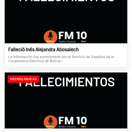
Falleció Inés Alejandra Abosalech
La información fue suministrada por el Servicio de Sepelios de la
Cooperativa Eléctrica de Bolívar.-
NECROLÓGICAS