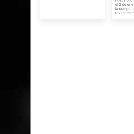
nueva opci
el 2 de ene
la compra 
revestimien