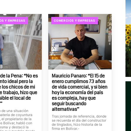
OS Y EMPRESAS
COMERCIOS Y EMPRESAS
de la Pena: “No es
Mauricio Panaro: “El 15 de
to ideal pero la
enero cumplimos 73 años
e los chicos de mi
de vida comercial, y si bien
e trabajo, hizo que
hoy la economía del país
ible el local de
es compleja, hay que
B”
seguir buscando
alternativas”
o de una situación
materia de coyuntura
Tras jornada de referencia, donde
el propietario de la
se recuerda el día del constructor
os Bolívar, habló con
de tinglados, hizo historia de la
esma y destacó la
firma en Bolívar.-