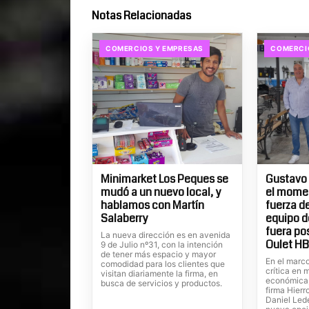
Notas Relacionadas
COMERCIOS Y EMPRESAS
COMERCI
Minimarket Los Peques se
Gustavo 
mudó a un nuevo local, y
el momen
hablamos con Martín
fuerza d
Salaberry
equipo d
fuera pos
La nueva dirección es en avenida
Oulet H
9 de Julio nº31, con la intención
de tener más espacio y mayor
En el marc
comodidad para los clientes que
crítica en 
visitan diariamente la firma, en
económica, 
busca de servicios y productos.
firma Hierr
Daniel Led