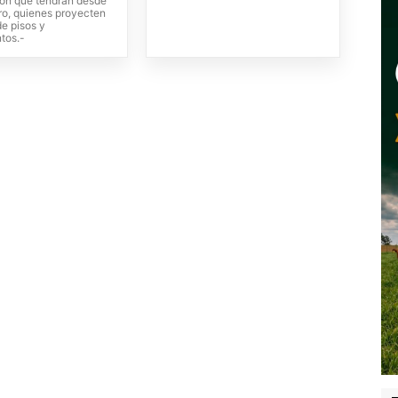
ón que tendrán desde
ro, quienes proyecten
de pisos y
tos.-