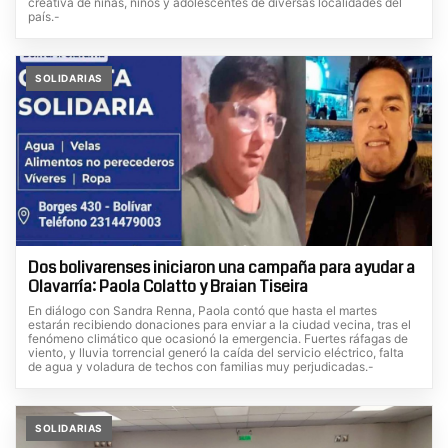
creativa de niñas, niños y adolescentes de diversas localidades del
país.-
SOLIDARIAS
Dos bolivarenses iniciaron una campaña para ayudar a
Olavarría: Paola Colatto y Braian Tiseira
En diálogo con Sandra Renna, Paola contó que hasta el martes
estarán recibiendo donaciones para enviar a la ciudad vecina, tras el
fenómeno climático que ocasionó la emergencia. Fuertes ráfagas de
viento, y lluvia torrencial generó la caída del servicio eléctrico, falta
de agua y voladura de techos con familias muy perjudicadas.-
SOLIDARIAS