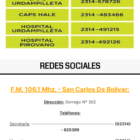
REDES SOCIALES
F.M. 106.1 Mhz. - San Carlos De Bolívar:
Dirección:
Dorrego Nº 302
Teléfonos:
Secretaría:
--------------------------------------------
(02314)
- 620399