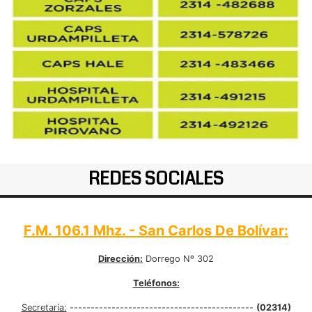
REDES SOCIALES
F.M. 106.1 Mhz. - San Carlos De Bolívar:
Dirección:
Dorrego Nº 302
Teléfonos:
Secretaría:
--------------------------------------------
(02314)