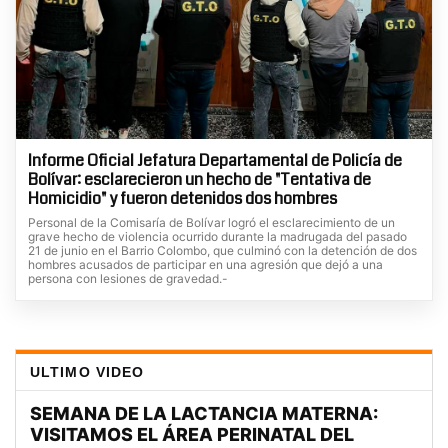
Informe Oficial Jefatura Departamental de Policía de
Bolívar: esclarecieron un hecho de "Tentativa de
Homicidio" y fueron detenidos dos hombres
Personal de la Comisaría de Bolívar logró el esclarecimiento de un
grave hecho de violencia ocurrido durante la madrugada del pasado
21 de junio en el Barrio Colombo, que culminó con la detención de dos
hombres acusados de participar en una agresión que dejó a una
persona con lesiones de gravedad.-
ULTIMO VIDEO