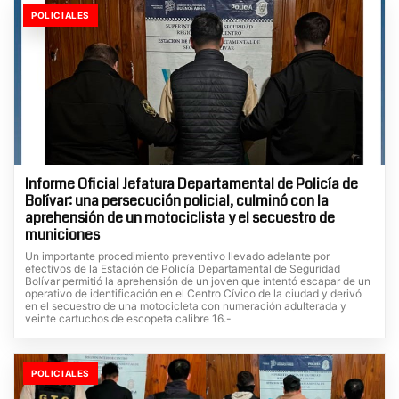
POLICIALES
Informe Oficial Jefatura Departamental de Policía de
Bolívar: una persecución policial, culminó con la
aprehensión de un motociclista y el secuestro de
municiones
Un importante procedimiento preventivo llevado adelante por
efectivos de la Estación de Policía Departamental de Seguridad
Bolívar permitió la aprehensión de un joven que intentó escapar de un
operativo de identificación en el Centro Cívico de la ciudad y derivó
en el secuestro de una motocicleta con numeración adulterada y
veinte cartuchos de escopeta calibre 16.-
POLICIALES