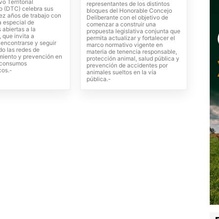
vo Territorial
representantes de los distintos
o (DTC) celebra sus
bloques del Honorable Concejo
ez años de trabajo con
Deliberante con el objetivo de
 especial de
comenzar a construir una
 abiertas a la
propuesta legislativa conjunta que
 que invita a
permita actualizar y fortalecer el
, encontrarse y seguir
marco normativo vigente en
do las redes de
materia de tenencia responsable,
iento y prevención en
protección animal, salud pública y
s consumos
prevención de accidentes por
cos.-
animales sueltos en la vía
pública.-