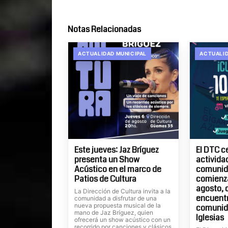
Notas Relacionadas
ACTUALIDAD MUNICIPAL
ACTUALID
Este jueves: Jaz Bríguez
El DTC c
presenta un Show
actividad
Acústico en el marco de
comunida
Patios de Cultura
comienza
agosto, 
La Dirección de Cultura invita a la
encuentr
comunidad a disfrutar de una
nueva propuesta musical de la
comunid
mano de Jaz Bríguez, quien
Iglesias
ofrecerá un show acústico con un
recorrido por canciones y clásicos