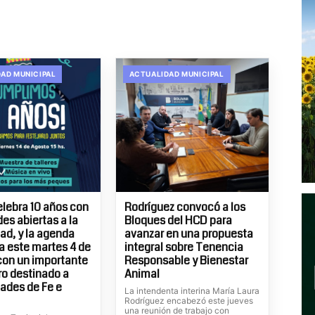
AD MUNICIPAL
ACTUALIDAD MUNICIPAL
elebra 10 años con
Rodríguez convocó a los
es abiertas a la
Bloques del HCD para
d, y la agenda
avanzar en una propuesta
 este martes 4 de
integral sobre Tenencia
con un importante
Responsable y Bienestar
o destinado a
Animal
ades de Fe e
La intendenta interina María Laura
Rodríguez encabezó este jueves
una reunión de trabajo con