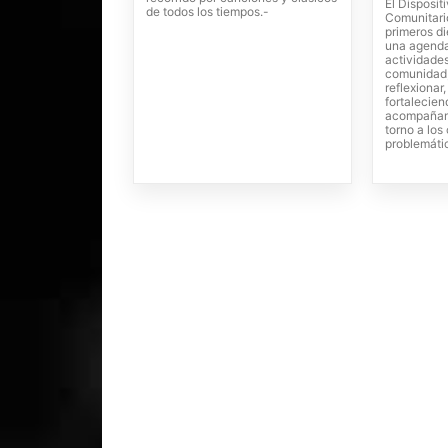
El Dispositi
de todos los tiempos.-
Comunitari
primeros di
una agenda
actividades
comunidad,
reflexionar
fortalecien
acompañam
torno a lo
problemáti