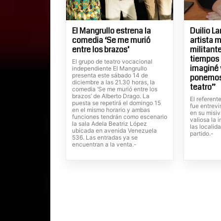
El Mangrullo estrena la
Duilio L
comedia ‘Se me murió
artista 
entre los brazos’
militante
tiempos
El grupo de teatro vocacional
imaginé v
independiente El Mangrullo
presenta este sábado 14 de
ponemos 
diciembre a las 21.30 horas, la
teatro”
comedia ‘Se me murió entre los
brazos’ de Alberto Drago. La
El referen
puesta se repetirá el domingo 15
fue entrev
en el mismo horario y ambas
en su misi
funciones tendrán como escenario
valiosa la 
la sala Adela Beatriz López
las localida
ubicada en avenida Venezuela
partido.-
536. Las entradas ya se
encuentran a la venta.-