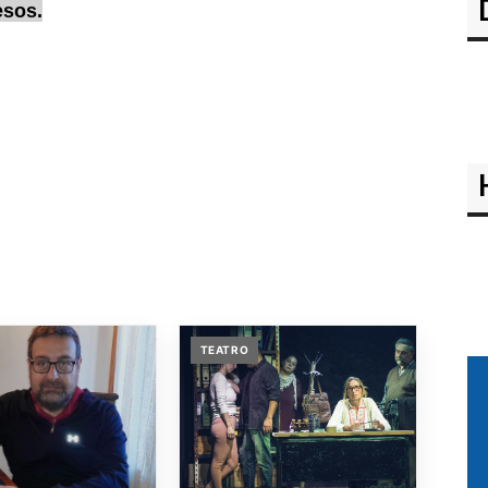
esos.
TEATRO