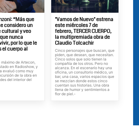
anzoni: “Más que
"Vamos de Nuevo" estrena
me considero un
este miércoles 7 de
 cultural y veo
febrero, TERCER CUERPO,
 que nunca
la multipremiada obra de
ivir, por lo que le
Claudio Tolcachir
el cuerpo al
Cinco personajes que buscan, que
piden, que desean, que necesitan.
Cinco solos que solo tienen la
te máximo de Artecon,
compañía de los otros. Pero no
istado en Radioshow, y
alcanza. En el escenario hay una
va evaluó como muy
oficina, un consultorio médico, un
incursión de la obra en
bar, una casa, varios espacios que
des del interior del
se mezclan donde estos cinco
cuentan sus historias. Una obra
llena de humor y sentimientos a
flor de piel.-