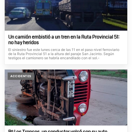
Un camión embistió a un tren en la Ruta Provincial 51:
no hay heridos
El siniestro fue este lunes cerca de las 11 en el paso nivel ferroviario
de la Ruta Provincial 51 a la altura del paraje San Jacinto. Según
testigos el camionero se habría encandilado con el sol.-
ACCIDENTES
Bº Los Troncos, un conductor volcó con su auto