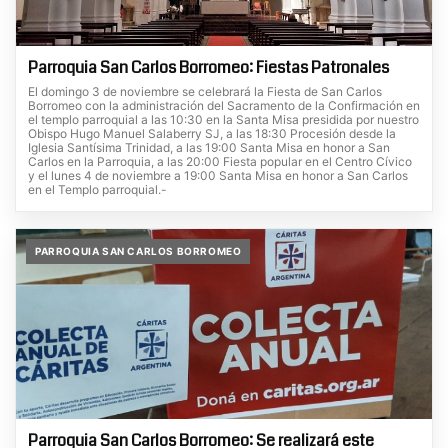
Parroquia San Carlos Borromeo: Fiestas Patronales
El domingo 3 de noviembre se celebrará la Fiesta de San Carlos
Borromeo con la administración del Sacramento de la Confirmación en
el templo parroquial a las 10:30 en la Santa Misa presidida por nuestro
Obispo Hugo Manuel Salaberry SJ, a las 18:30 Procesión desde la
Iglesia Santísima Trinidad, a las 19:00 Santa Misa en honor a San
Carlos en la Parroquia, a las 20:00 Fiesta popular en el Centro Cívico
y el lunes 4 de noviembre a 19:00 Santa Misa en honor a San Carlos
en el Templo parroquial.-
PARROQUIA SAN CARLOS BORROMEO
Parroquia San Carlos Borromeo: Se realizará este