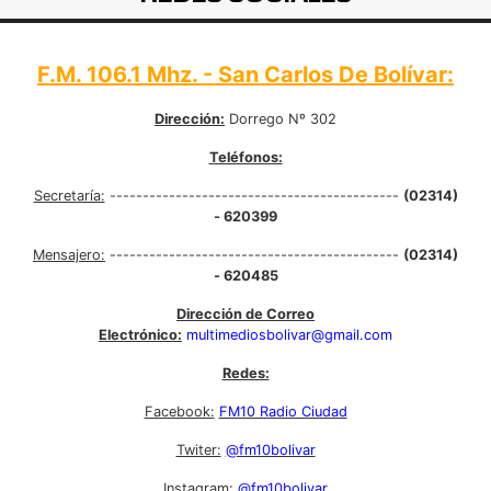
F.M. 106.1 Mhz. - San Carlos De Bolívar:
Dirección:
Dorrego Nº 302
Teléfonos:
Secretaría:
--------------------------------------------
(02314)
- 620399
Mensajero:
--------------------------------------------
(02314)
- 620485
Dirección de Correo
Electrónico:
multimediosbolivar@gmail.com
Redes:
Facebook:
FM10 Radio Ciudad
Twiter:
@fm10bolivar
Instagram:
@fm10bolivar