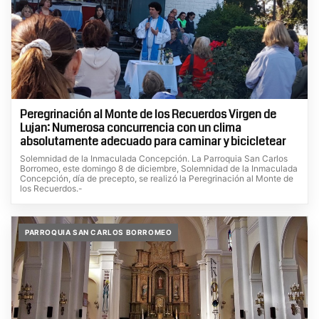
Peregrinación al Monte de los Recuerdos Virgen de
Lujan: Numerosa concurrencia con un clima
absolutamente adecuado para caminar y bicicletear
Solemnidad de la Inmaculada Concepción. La Parroquia San Carlos
Borromeo, este domingo 8 de diciembre, Solemnidad de la Inmaculada
Concepción, día de precepto, se realizó la Peregrinación al Monte de
los Recuerdos.-
PARROQUIA SAN CARLOS BORROMEO