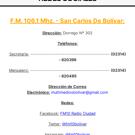
F.M. 106.1 Mhz. - San Carlos De Bolívar:
Dirección:
Dorrego Nº 302
Teléfonos:
Secretaría:
--------------------------------------------
(02314)
- 620399
Mensajero:
--------------------------------------------
(02314)
- 620485
Dirección de Correo
Electrónico:
multimediosbolivar@gmail.com
Redes:
Facebook:
FM10 Radio Ciudad
Twiter:
@fm10bolivar
Instagram:
@fm10bolivar