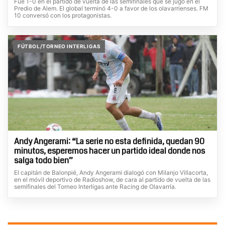
Fue 1-0 en el partido de vuelta de las semifinales que se jugó en el
Predio de Alem. El global terminó 4-0 a favor de los olavarrienses. FM
10 conversó con los protagonistas.
FÚTBOL/TORNEO INTERLIGAS
Andy Angerami: “La serie no esta definida, quedan 90
minutos, esperemos hacer un partido ideal donde nos
salga todo bien”
El capitán de Balonpié, Andy Angerami dialogó con Milanjo Villacorta,
en el móvil deportivo de Radioshow, de cara al partido de vuelta de las
semifinales del Torneo Interligas ante Racing de Olavarría.