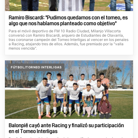
Ramiro Biscardi: "Pudimos quedarnos con el torneo, es
algo que nos habíamos planteado como objetivo"
Para el móvil deportivo de FM 10 Radio Ciudad, Milanjo Villacorta
conversó con Ramiro Biscardi, arquero de Estudiantes de Olavarría,
tras coronarse campeón del Torneo Interligas al vencer en los penales
a Racing, atajando tres de ellos. Además, fue premiado por la "valla
menos vencida".
FÚTBOL/TORNEO INTERLIGAS
Balonpié cayó ante Racing y finalizó su participación
en el Torneo Interligas