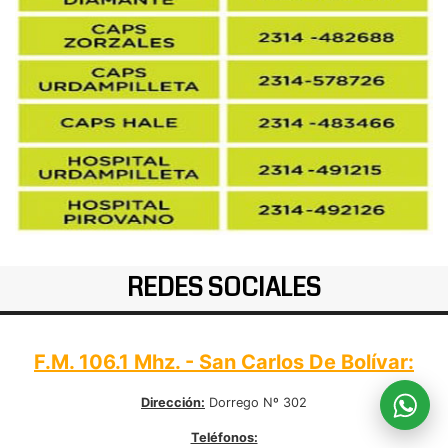
REDES SOCIALES
F.M. 106.1 Mhz. - San Carlos De Bolívar:
Dirección:
Dorrego Nº 302
Teléfonos: